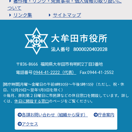
著作権・リンク・免責事項・個人情報の取り扱いに
ついて
リンク集
サイトマップ
〒836-8666 福岡県大牟田市有明町2丁目3番地
電話番号:
0944-41-2222（代表）
Fax:0944-41-2552
[開庁時間]月曜～金曜日の午前8時30分～午後5時15分（ただし、祝・休
日、12月29日～翌年1月3日を除く）
※毎月、原則第２日曜日に市民課などの休日窓口を開設しています。詳し
くは、
休日に開設する窓口
のページをご覧ください。
各課お問い合わせ（組織から探す）
庁舎案内
アクセス