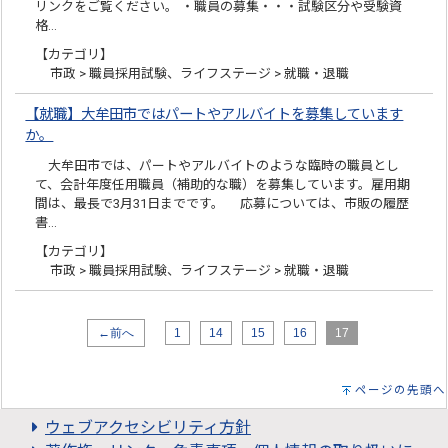
リンクをご覧ください。 ・職員の募集・・・試験区分や受験資
格…
【カテゴリ】
市政 > 職員採用試験、ライフステージ > 就職・退職
【就職】大牟田市ではパートやアルバイトを募集しています
か。
大牟田市では、パートやアルバイトのような臨時の職員とし
て、会計年度任用職員（補助的な職）を募集しています。雇用期
間は、最長で3月31日までです。 応募については、市販の履歴
書…
【カテゴリ】
市政 > 職員採用試験、ライフステージ > 就職・退職
←前へ
1
14
15
16
17
ページの先頭へ
ウェブアクセシビリティ方針