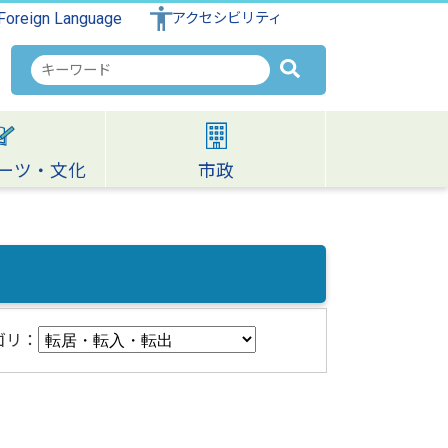
Foreign Language
アクセシビリティ
検
索
キ
ー
ワ
ーツ・文化
市政
ー
ド
ゴリ：