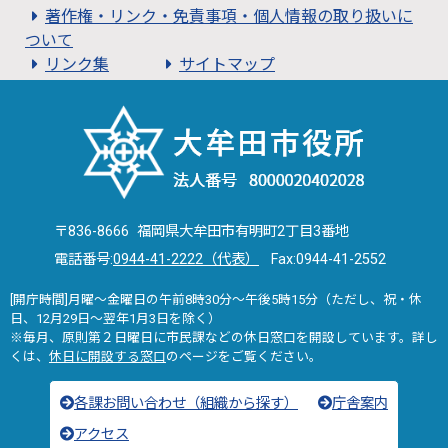
著作権・リンク・免責事項・個人情報の取り扱いに
ついて
リンク集
サイトマップ
〒836-8666 福岡県大牟田市有明町2丁目3番地
電話番号:
0944-41-2222（代表）
Fax:0944-41-2552
[開庁時間]月曜～金曜日の午前8時30分～午後5時15分（ただし、祝・休
日、12月29日～翌年1月3日を除く）
※毎月、原則第２日曜日に市民課などの休日窓口を開設しています。詳し
くは、
休日に開設する窓口
のページをご覧ください。
各課お問い合わせ（組織から探す）
庁舎案内
アクセス