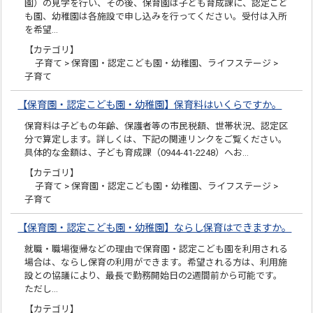
園）の見学を行い、その後、保育園は子ども育成課に、認定こど
も園、幼稚園は各施設で申し込みを行ってください。受付は入所
を希望…
【カテゴリ】
子育て > 保育園・認定こども園・幼稚園、ライフステージ >
子育て
【保育園・認定こども園・幼稚園】保育料はいくらですか。
保育料は子どもの年齢、保護者等の市民税額、世帯状況、認定区
分で算定します。詳しくは、下記の関連リンクをご覧ください。
具体的な金額は、子ども育成課（0944-41-2248）へお…
【カテゴリ】
子育て > 保育園・認定こども園・幼稚園、ライフステージ >
子育て
【保育園・認定こども園・幼稚園】ならし保育はできますか。
就職・職場復帰などの理由で保育園・認定こども園を利用される
場合は、ならし保育の利用ができます。希望される方は、利用施
設との協議により、最長で勤務開始日の2週間前から可能です。
ただし…
【カテゴリ】