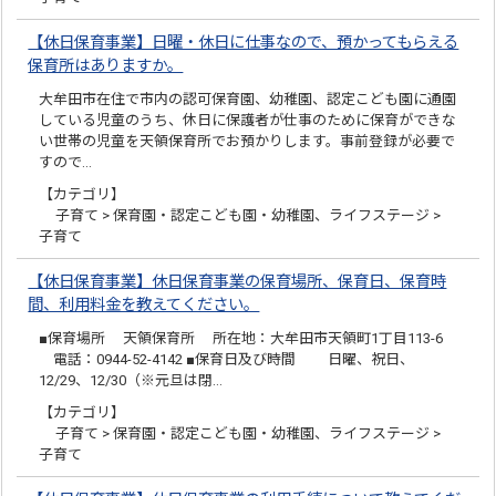
【休日保育事業】日曜・休日に仕事なので、預かってもらえる
保育所はありますか。
大牟田市在住で市内の認可保育園、幼稚園、認定こども園に通園
している児童のうち、休日に保護者が仕事のために保育ができな
い世帯の児童を天領保育所でお預かりします。事前登録が必要で
すので…
【カテゴリ】
子育て > 保育園・認定こども園・幼稚園、ライフステージ >
子育て
【休日保育事業】休日保育事業の保育場所、保育日、保育時
間、利用料金を教えてください。
■保育場所 天領保育所 所在地：大牟田市天領町1丁目113-6
電話：0944-52-4142 ■保育日及び時間 日曜、祝日、
12/29、12/30（※元旦は閉…
【カテゴリ】
子育て > 保育園・認定こども園・幼稚園、ライフステージ >
子育て