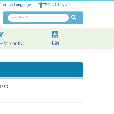
Foreign Language
アクセシビリティ
検
索
キ
ー
ワ
ーツ・文化
市政
ー
ド
ゴリ：