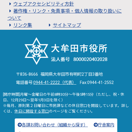
ウェブアクセシビリティ方針
著作権・リンク・免責事項・個人情報の取り扱いに
ついて
リンク集
サイトマップ
〒836-8666 福岡県大牟田市有明町2丁目3番地
電話番号:
0944-41-2222（代表）
Fax:0944-41-2552
[開庁時間]月曜～金曜日の午前8時30分～午後5時15分（ただし、祝・休
日、12月29日～翌年1月3日を除く）
※毎月、原則第２日曜日に市民課などの休日窓口を開設しています。詳し
くは、
休日に開設する窓口
のページをご覧ください。
各課お問い合わせ（組織から探す）
庁舎案内