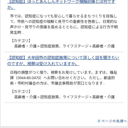
【認知症】ほっとあんしんネットワーク模擬訓練とは何です
か。
市では、認知症になっても安心して暮らせるまちづくりを目指し
て、市民への認知症の理解と見守りの重要性を啓発し、日常的な
声かけ・見守りの意識を高めるとともに、認知症による行方不明
発生時…
【カテゴリ】
高齢者・介護 > 認知症施策、ライフステージ > 高齢者・介護
【認知症】大牟田市の認知症施策について詳しく話を聞きたい
のですが、視察は受け入れていますか。
日程の調整がつく限り、視察をお受けしています。まずは、福祉
課（0944-85-0470）へお問い合わせください。 ただし、都道府
県・市町村議会の方は、市議会事務局が窓口となります…
【カテゴリ】
高齢者・介護 > 認知症施策、ライフステージ > 高齢者・介護
ページの先頭へ