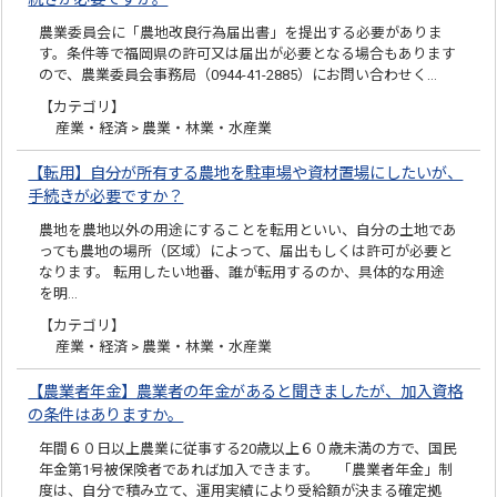
農業委員会に「農地改良行為届出書」を提出する必要がありま
す。条件等で福岡県の許可又は届出が必要となる場合もあります
ので、農業委員会事務局（0944-41-2885）にお問い合わせく…
【カテゴリ】
産業・経済 > 農業・林業・水産業
【転用】自分が所有する農地を駐車場や資材置場にしたいが、
手続きが必要ですか？
農地を農地以外の用途にすることを転用といい、自分の土地であ
っても農地の場所（区域）によって、届出もしくは許可が必要と
なります。 転用したい地番、誰が転用するのか、具体的な用途
を明…
【カテゴリ】
産業・経済 > 農業・林業・水産業
【農業者年金】農業者の年金があると聞きましたが、加入資格
の条件はありますか。
年間６０日以上農業に従事する20歳以上６０歳未満の方で、国民
年金第1号被保険者であれば加入できます。 「農業者年金」制
度は、自分で積み立て、運用実績により受給額が決まる確定拠