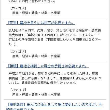
2754）にお問い合わせください。
【カテゴリ】
産業・経済 > 農業・林業・水産業
【売買】農地を買うには許可が必要ですか。
農地を耕作目的で、売買、贈与、貸し借りをする場合は、農業委
員会の許可（農地法第３条の許可）が必要です。 これには、一
定以上の耕作面積がある（下限面積といい大牟田市では３０アー
ル（…
【カテゴリ】
産業・経済 > 農業・林業・水産業
【相続】農地を相続した場合の手続きは必要ですか。
平成21年12月から、農地を相続等によって取得した時は、農業
委員会に届出が必要になりました。届出用紙および記入方法につ
いては、農業委員会事務局に備え付けています。
【カテゴリ】
産業・経済 > 農業・林業・水産業
【農地改良】田んぼに盛土をして畑に変更したいのですが、手
続きが必要ですか。