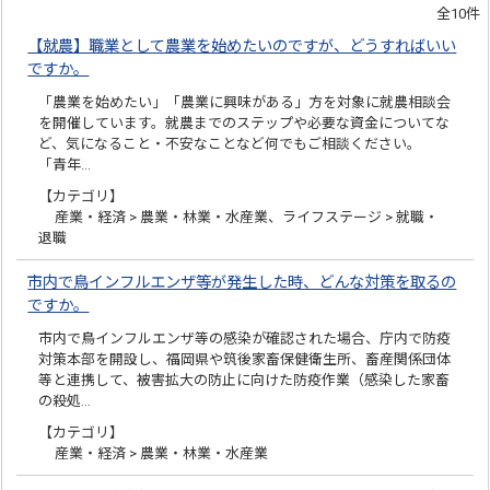
全10件
【就農】職業として農業を始めたいのですが、どうすればいい
ですか。
「農業を始めたい」「農業に興味がある」方を対象に就農相談会
を開催しています。就農までのステップや必要な資金についてな
ど、気になること・不安なことなど何でもご相談ください。
「青年…
【カテゴリ】
産業・経済 > 農業・林業・水産業、ライフステージ > 就職・
退職
市内で鳥インフルエンザ等が発生した時、どんな対策を取るの
ですか。
市内で鳥インフルエンザ等の感染が確認された場合、庁内で防疫
対策本部を開設し、福岡県や筑後家畜保健衛生所、畜産関係団体
等と連携して、被害拡大の防止に向けた防疫作業（感染した家畜
の殺処…
【カテゴリ】
産業・経済 > 農業・林業・水産業