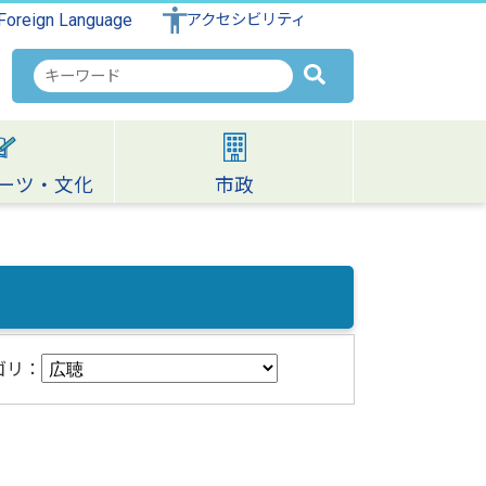
Foreign Language
アクセシビリティ
検
索
キ
ー
ワ
ーツ・文化
市政
ー
ド
ゴリ：