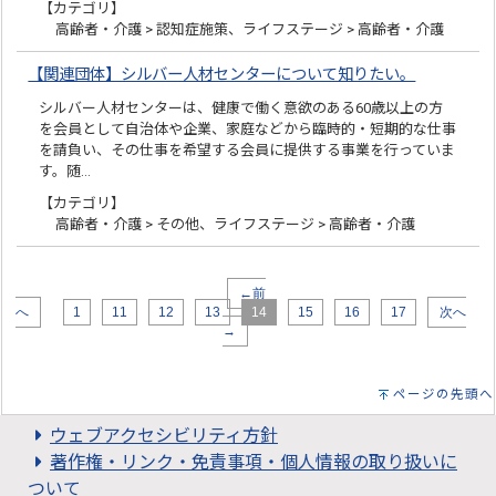
【カテゴリ】
高齢者・介護 > 認知症施策、ライフステージ > 高齢者・介護
【関連団体】シルバー人材センターについて知りたい。
シルバー人材センターは、健康で働く意欲のある60歳以上の方
を会員として自治体や企業、家庭などから臨時的・短期的な仕事
を請負い、その仕事を希望する会員に提供する事業を行っていま
す。随…
【カテゴリ】
高齢者・介護 > その他、ライフステージ > 高齢者・介護
←前
へ
1
11
12
13
14
15
16
17
次へ
→
ページの先頭へ
ウェブアクセシビリティ方針
著作権・リンク・免責事項・個人情報の取り扱いに
ついて