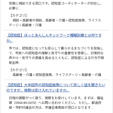
気軽に相談できる窓口です。認知症コーディネーターが対応し、
必要に…
【カテゴリ】
相談 > 高齢者の相談、高齢者・介護 > 認知症施策、ライフス
テージ > 高齢者・介護
【認知症】ほっとあんしんネットワーク模擬訓練とは何です
か。
市では、認知症になっても安心して暮らせるまちづくりを目指し
て、市民への認知症の理解と見守りの重要性を啓発し、日常的な
声かけ・見守りの意識を高めるとともに、認知症による行方不明
発生時…
【カテゴリ】
高齢者・介護 > 認知症施策、ライフステージ > 高齢者・介護
【認知症】大牟田市の認知症施策について詳しく話を聞きたい
のですが、視察は受け入れていますか。
日程の調整がつく限り、視察をお受けしています。まずは、福祉
課（0944-85-0470）へお問い合わせください。 ただし、都道府
県・市町村議会の方は、市議会事務局が窓口となります…