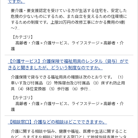
ですか。
要介護・要支援認定を受けている方が生活する住宅を、安定した
危険の少ないものにするため、また自立を支えるための住環境に
するための制度です。上限20万円の改修工事にかかる費用の9割
～7…
【カテゴリ】
高齢者・介護 > 介護サービス、ライフステージ > 高齢者・介
護
【介護サービス】介護保険で福祉用具のレンタル（貸与）がで
きると聞きましたが、どういう制度なのですか。
介護保険で貸与できる福祉用具の種類は次のとおりです。 （1）
車いす及び付属品 （2）特殊寝台及び付属品 （3）床ずれ防止用
具 （4）体位変換器 （5）歩行器 （6）歩行…
【カテゴリ】
高齢者・介護 > 介護サービス、ライフステージ > 高齢者・介
護
【相談窓口】介護などの相談はどこでできますか。
介護に関する相談や悩み、健康や福祉、医療や生活に関すること
など、さまざまな相談に対応する窓口として地域包括支援センタ