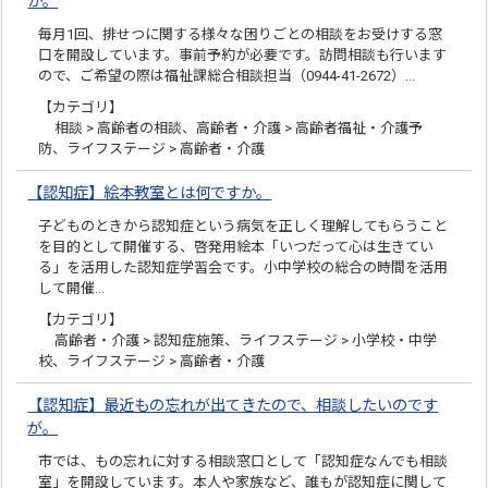
か。
毎月1回、排せつに関する様々な困りごとの相談をお受けする窓
口を開設しています。事前予約が必要です。訪問相談も行います
ので、ご希望の際は福祉課総合相談担当（0944-41-2672）…
【カテゴリ】
相談 > 高齢者の相談、高齢者・介護 > 高齢者福祉・介護予
防、ライフステージ > 高齢者・介護
【認知症】絵本教室とは何ですか。
子どものときから認知症という病気を正しく理解してもらうこと
を目的として開催する、啓発用絵本「いつだって心は生きてい
る」を活用した認知症学習会です。小中学校の総合の時間を活用
して開催…
【カテゴリ】
高齢者・介護 > 認知症施策、ライフステージ > 小学校・中学
校、ライフステージ > 高齢者・介護
【認知症】最近もの忘れが出てきたので、相談したいのです
が。
市では、もの忘れに対する相談窓口として「認知症なんでも相談
室」を開設しています。本人や家族など、誰もが認知症に関して