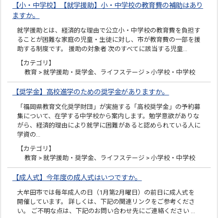
【小・中学校】【就学援助】小・中学校の教育費の補助はあり
ますか。
就学援助とは、経済的な理由で公立小・中学校の教育費を負担す
ることが困難な家庭の児童・生徒に対し、市が教育費の一部を援
助する制度です。 援助の対象者 次のすべてに該当する児童…
【カテゴリ】
教育 > 就学援助・奨学金、ライフステージ > 小学校・中学校
【奨学金】高校進学のための奨学金がありますか。
「福岡県教育文化奨学財団」が実施する「高校奨学金」の予約募
集について、在学する中学校から案内します。勉学意欲がありな
がら、経済的理由により就学に困難があると認められている人に
学資の…
【カテゴリ】
教育 > 就学援助・奨学金、ライフステージ > 小学校・中学校
【成人式】今年度の成人式はいつですか。
大牟田市では毎年成人の日（1月第2月曜日）の前日に成人式を
開催しています。 詳しくは、下記の関連リンクをご参考くださ
い。 ご不明な点は、下記のお問い合わせ先にご連絡ください …