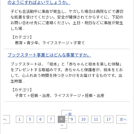
のようにすればよいでしょうか。
子ども会活動中に事故が発生し、ケガした場合は病院などで適切
な処置を受けてください。安全が確保されてからすぐに、下記の
お問い合わせ先にご連絡ください。土日・祝日などに事故が発生
した場…
【カテゴリ】
教育 > 青少年、ライフステージ > 子育て
ブックスタート事業とはどんな事業ですか。
ブックスタートは、「絵本」と「赤ちゃんと絵本を楽しむ体験」
をプレゼントする取組みです。赤ちゃんと保護者が、絵本をとお
して、心ふれあう時間を持つきっかけをお届けするものです。出
生時面…
【カテゴリ】
子育て > 妊娠・出産、ライフステージ > 妊娠・出産
←前
へ
1
5
6
7
8
9
10
11
17
次へ
→