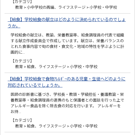
【カテゴリ】
教育 > 小中学校の再編、ライフステージ > 小学校・中学校
【給食】学校給食の献立はどのように決められているのでしょ
うか。
学校給食の献立は、教諭、栄養教諭等、給食調理員の代表で組織
する献立作成委員会で作成しています。献立は、栄養バランスの
とれた食事内容で旬の食材・食文化・地域の特性を学ぶように計
画的に…
【カテゴリ】
教育 > 給食、ライフステージ > 小学校・中学校
【給食】学校給食で食物ｱﾚﾙｷﾞｰのある児童・生徒へどのように
対応されているでしょうか。
医師の診断書に基づき、学校長・教頭・学級担任・養護教諭・栄
養教諭等・給食調理員の連携のもと保護者との面談を行った上で
アレルギー食品を除く除去食の対応を行います。 アレルギーを
お持…
【カテゴリ】
教育 > 給食、ライフステージ > 小学校・中学校