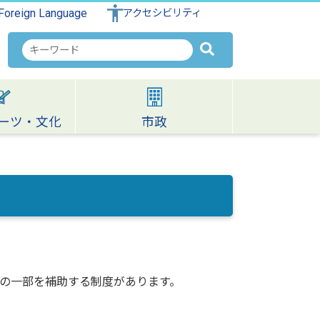
Foreign Language
アクセシビリティ
検
索
キ
ー
ワ
ーツ・文化
市政
ー
ド
の一部を補助する制度があります。