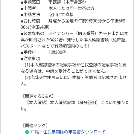
■申請窓口 市民課（本庁舎2階）
■申請者 本人または同一世帯の方
■申請方法 窓口にて直接
■受付時間 月曜から金曜の午前9時00分から午後5時
00分(全国共通）
■必要なもの マイナンバー（個人番号）カードまたは写
真が貼付された官公署が発行した本人確認書類（免許証、
パスポートなどで有効期限内のもの）
■手数料 1通300円
■注意事項
(1)本人確認書類の記載事項が住民登録の記載事項と異
なる場合は、申請を受けることができません。
(2)広域交付住民票には、本籍・筆頭者は記載されませ
ん。
【関連するQ＆A】
【本人確認】本人確認書類（身分証明）について知りた
い。
【関連リンク】
戸籍・住民票関係の申請書ダウンロード