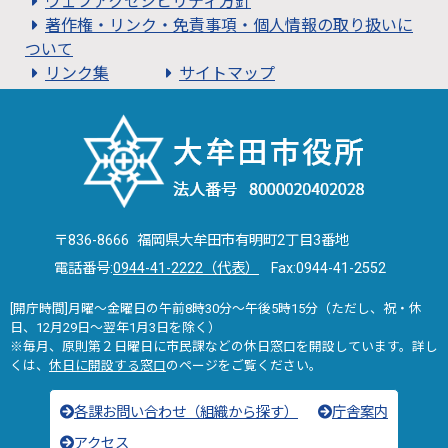
ウェブアクセシビリティ方針
著作権・リンク・免責事項・個人情報の取り扱いに
ついて
リンク集
サイトマップ
〒836-8666 福岡県大牟田市有明町2丁目3番地
電話番号:
0944-41-2222（代表）
Fax:0944-41-2552
[開庁時間]月曜～金曜日の午前8時30分～午後5時15分（ただし、祝・休
日、12月29日～翌年1月3日を除く）
※毎月、原則第２日曜日に市民課などの休日窓口を開設しています。詳し
くは、
休日に開設する窓口
のページをご覧ください。
各課お問い合わせ（組織から探す）
庁舎案内
アクセス