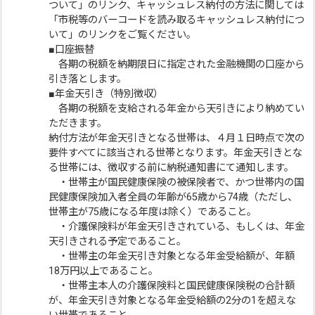
ついて」のリンク、キャッシュレス納付の方法に関しては
「市税等のバーコードを読み取るキャッシュレス納付につ
いて」のリンクをご覧ください。
■口座振替
各期の税額を納期限日に指定された金融機関の口座から
引き落とします。
■年金天引き（特別徴収）
各期の税額を支給される年金から天引きにより納めてい
ただきます。
納付方法が年金天引きとなる世帯は、４月１日時点で次の
要件すべてに該当される世帯となります。年金天引きとな
る世帯には、徴収する前に納税通知書にて通知します。
・世帯主が国民健康保険の被保険者で、かつ世帯内の国
民健康保険加入者全員の年齢が65歳から74歳（ただし、
世帯主が75歳になる年度は除く）であること。
・介護保険料が年金天引きされている、もしくは、年金
天引きされる予定であること。
・世帯主の年金天引き対象となる年金受給額が、年額
18万円以上であること。
・世帯主本人の介護保険料と国民健康保険税の合計額
が、年金天引き対象となる年金受給額の2分の1を超えな