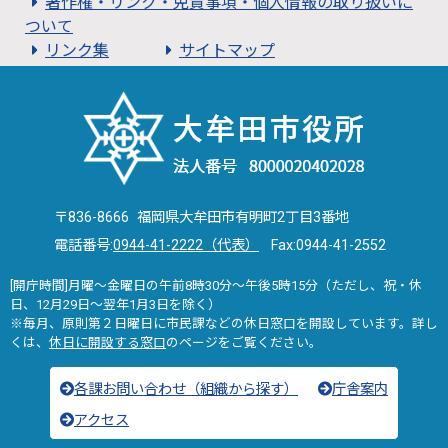
著作権・リンク・免責事項・個人情報の取り扱いに
ついて
リンク集
サイトマップ
〒836-8666 福岡県大牟田市有明町2丁目3番地
電話番号:
0944-41-2222（代表）
Fax:0944-41-2552
[開庁時間]月曜～金曜日の午前8時30分～午後5時15分（ただし、祝・休
日、12月29日～翌年1月3日を除く）
※毎月、原則第２日曜日に市民課などの休日窓口を開設しています。詳し
くは、
休日に開設する窓口
のページをご覧ください。
各課お問い合わせ（組織から探す）
庁舎案内
アクセス