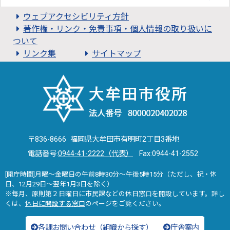
ウェブアクセシビリティ方針
著作権・リンク・免責事項・個人情報の取り扱いに
ついて
リンク集
サイトマップ
〒836-8666 福岡県大牟田市有明町2丁目3番地
電話番号:
0944-41-2222（代表）
Fax:0944-41-2552
[開庁時間]月曜～金曜日の午前8時30分～午後5時15分（ただし、祝・休
日、12月29日～翌年1月3日を除く）
※毎月、原則第２日曜日に市民課などの休日窓口を開設しています。詳し
くは、
休日に開設する窓口
のページをご覧ください。
各課お問い合わせ（組織から探す）
庁舎案内