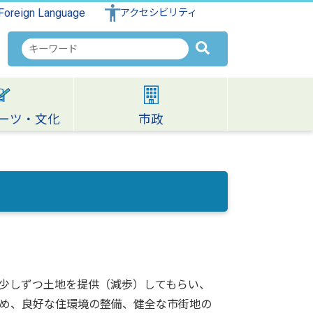
Foreign Language
アクセシビリティ
検
索
キ
ー
ワ
ーツ・文化
市政
ー
ド
少しずつ土地を提供（減歩）してもらい、
め、良好な住環境の整備、健全な市街地の