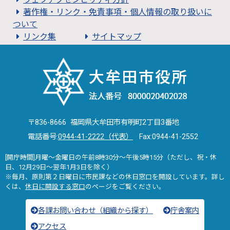
著作権・リンク・免責事項・個人情報の取り扱いに
ついて
リンク集
サイトマップ
〒836-8666 福岡県大牟田市有明町2丁目3番地
電話番号:
0944-41-2222（代表）
Fax:0944-41-2552
[開庁時間]月曜～金曜日の午前8時30分～午後5時15分（ただし、祝・休
日、12月29日～翌年1月3日を除く）
※毎月、原則第２日曜日に市民課などの休日窓口を開設しています。詳し
くは、
休日に開設する窓口
のページをご覧ください。
各課お問い合わせ（組織から探す）
庁舎案内
アクセス