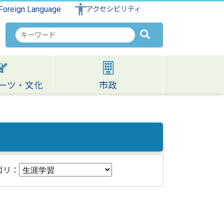
Foreign Language
アクセシビリティ
検
索
キ
ー
ワ
ーツ・文化
市政
ー
ド
ゴリ：