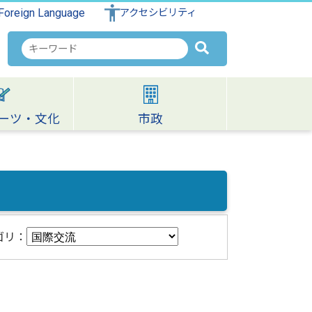
Foreign Language
アクセシビリティ
検
索
キ
ー
ワ
ーツ・文化
市政
ー
ド
ゴリ：