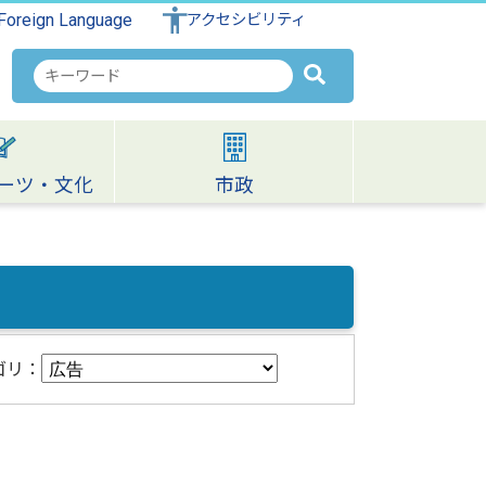
Foreign Language
アクセシビリティ
検
索
キ
ー
ワ
ーツ・文化
市政
ー
ド
ゴリ：