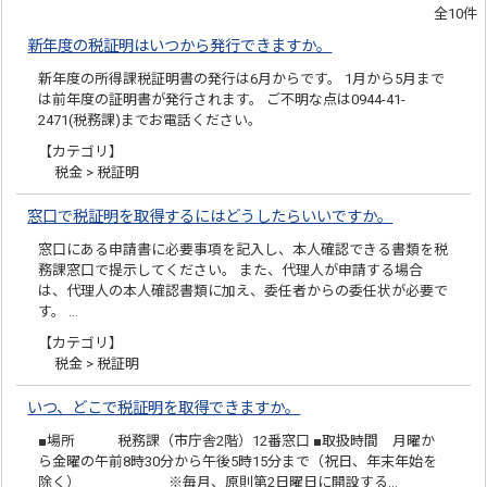
全10件
新年度の税証明はいつから発行できますか。
新年度の所得課税証明書の発行は6月からです。 1月から5月まで
は前年度の証明書が発行されます。 ご不明な点は0944-41-
2471(税務課)までお電話ください。
【カテゴリ】
税金 > 税証明
窓口で税証明を取得するにはどうしたらいいですか。
窓口にある申請書に必要事項を記入し、本人確認できる書類を税
務課窓口で提示してください。 また、代理人が申請する場合
は、代理人の本人確認書類に加え、委任者からの委任状が必要で
す。 …
【カテゴリ】
税金 > 税証明
いつ、どこで税証明を取得できますか。
■場所 税務課（市庁舎2階）12番窓口 ■取扱時間 月曜か
ら金曜の午前8時30分から午後5時15分まで（祝日、年末年始を
除く） ※毎月、原則第2日曜日に開設する…