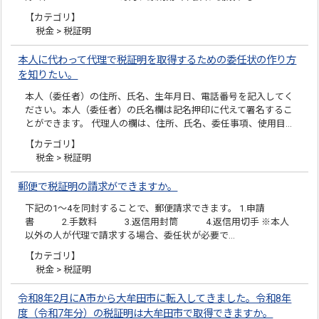
【カテゴリ】
税金 > 税証明
本人に代わって代理で税証明を取得するための委任状の作り方
を知りたい。
本人（委任者）の住所、氏名、生年月日、電話番号を記入してく
ださい。本人（委任者）の氏名欄は記名押印に代えて署名するこ
とができます。 代理人の欄は、住所、氏名、委任事項、使用目…
【カテゴリ】
税金 > 税証明
郵便で税証明の請求ができますか。
下記の1～4を同封することで、郵便請求できます。 1.申請
書 2.手数料 3.返信用封筒 4.返信用切手 ※本人
以外の人が代理で請求する場合、委任状が必要で…
【カテゴリ】
税金 > 税証明
令和8年2月にA市から大牟田市に転入してきました。令和8年
度（令和7年分）の税証明は大牟田市で取得できますか。