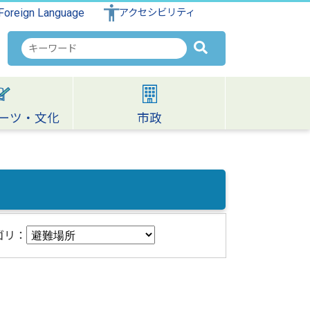
Foreign Language
アクセシビリティ
検
索
キ
ー
ワ
ーツ・文化
市政
ー
ド
ゴリ：