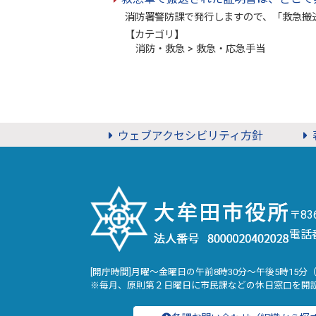
消防署警防課で発行しますので、「救急搬送証
【カテゴリ】
消防・救急 > 救急・応急手当
ウェブアクセシビリティ方針
〒8
電話
[開庁時間]月曜～金曜日の午前8時30分～午後5時15分
※毎月、原則第２日曜日に市民課などの休日窓口を開