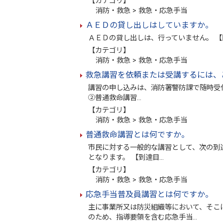
【カテゴリ】
消防・救急 > 救急・応急手当
ＡＥＤの貸し出しはしていますか。
ＡＥＤの貸し出しは、行っていません。 【
【カテゴリ】
消防・救急 > 救急・応急手当
救急講習を依頼または受講するには、
講習の申し込みは、消防署警防課で随時受
②普通救命講習…
【カテゴリ】
消防・救急 > 救急・応急手当
普通救命講習とは何ですか。
市民に対する一般的な講習として、次の到
となります。 【到達目…
【カテゴリ】
消防・救急 > 救急・応急手当
応急手当普及員講習とは何ですか。
主に事業所又は防災組織等において、そこ
のため、指導要領を含む応急手当…