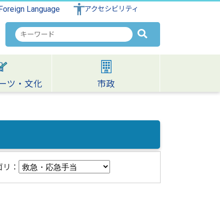
Foreign Language
アクセシビリティ
検
索
キ
ー
ワ
ーツ・文化
市政
ー
ド
ゴリ：