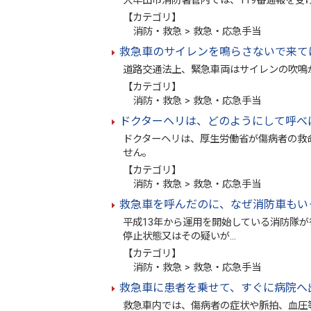
大牟田市消防署管内では、119番通報を受
【カテゴリ】
消防・救急 > 救急・応急手当
救急車のサイレンを鳴らさないで来て
道路交通法上、緊急車両はサイレンの吹鳴
【カテゴリ】
消防・救急 > 救急・応急手当
ドクターヘリは、どのようにして呼べ
ドクターヘリは、厚生労働省が傷病者の救
せん。
【カテゴリ】
消防・救急 > 救急・応急手当
救急車を呼んだのに、なぜ消防車もい
平成13年から運用を開始している消防隊が
停止状態又はその疑いが…
【カテゴリ】
消防・救急 > 救急・応急手当
救急車に患者を乗せて、すぐに病院へ
救急車内では、傷病者の症状や脈拍、血圧