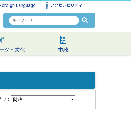
Foreign Language
アクセシビリティ
検
索
キ
ー
ワ
ーツ・文化
市政
ー
ド
ゴリ：