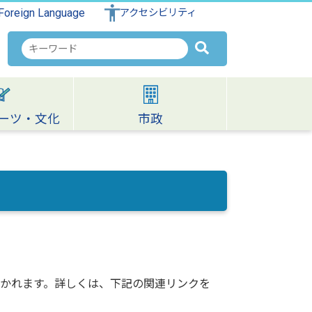
Foreign Language
アクセシビリティ
検
索
キ
ー
ワ
ーツ・文化
市政
ー
ド
分かれます。詳しくは、下記の関連リンクを