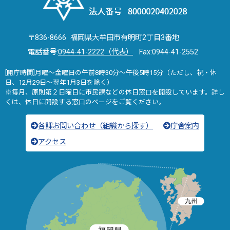
〒836-8666 福岡県大牟田市有明町2丁目3番地
電話番号:
0944-41-2222（代表）
Fax:0944-41-2552
[開庁時間]月曜～金曜日の午前8時30分～午後5時15分（ただし、祝・休
日、12月29日～翌年1月3日を除く）
※毎月、原則第２日曜日に市民課などの休日窓口を開設しています。詳し
くは、
休日に開設する窓口
のページをご覧ください。
各課お問い合わせ（組織から探す）
庁舎案内
アクセス