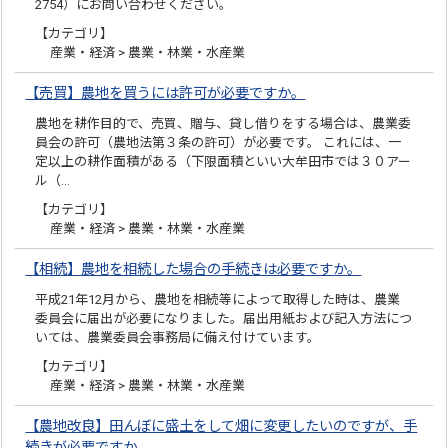
2754）にお問い合わせください。
【カテゴリ】
産業・経済 > 農業・林業・水産業
【売買】農地を買うには許可が必要ですか。
農地を耕作目的で、売買、贈与、貸し借りをする場合は、農業委
員会の許可（農地法第３条の許可）が必要です。 これには、一
定以上の耕作面積がある（下限面積といい大牟田市では３０アー
ル（…
【カテゴリ】
産業・経済 > 農業・林業・水産業
【相続】農地を相続した場合の手続きは必要ですか。
平成21年12月から、農地を相続等によって取得した時は、農業
委員会に届出が必要になりました。届出用紙および記入方法につ
いては、農業委員会事務局に備え付けています。
【カテゴリ】
産業・経済 > 農業・林業・水産業
【農地改良】田んぼに盛土をして畑に変更したいのですが、手
続きが必要ですか。