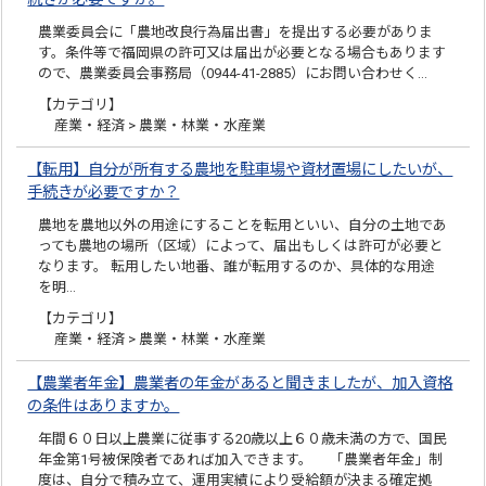
農業委員会に「農地改良行為届出書」を提出する必要がありま
す。条件等で福岡県の許可又は届出が必要となる場合もあります
ので、農業委員会事務局（0944-41-2885）にお問い合わせく…
【カテゴリ】
産業・経済 > 農業・林業・水産業
【転用】自分が所有する農地を駐車場や資材置場にしたいが、
手続きが必要ですか？
農地を農地以外の用途にすることを転用といい、自分の土地であ
っても農地の場所（区域）によって、届出もしくは許可が必要と
なります。 転用したい地番、誰が転用するのか、具体的な用途
を明…
【カテゴリ】
産業・経済 > 農業・林業・水産業
【農業者年金】農業者の年金があると聞きましたが、加入資格
の条件はありますか。
年間６０日以上農業に従事する20歳以上６０歳未満の方で、国民
年金第1号被保険者であれば加入できます。 「農業者年金」制
度は、自分で積み立て、運用実績により受給額が決まる確定拠