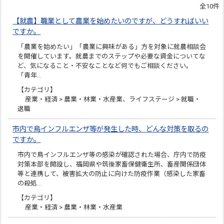
全10件
【就農】職業として農業を始めたいのですが、どうすればいい
ですか。
「農業を始めたい」「農業に興味がある」方を対象に就農相談会
を開催しています。就農までのステップや必要な資金についてな
ど、気になること・不安なことなど何でもご相談ください。
「青年…
【カテゴリ】
産業・経済 > 農業・林業・水産業、ライフステージ > 就職・
退職
市内で鳥インフルエンザ等が発生した時、どんな対策を取るの
ですか。
市内で鳥インフルエンザ等の感染が確認された場合、庁内で防疫
対策本部を開設し、福岡県や筑後家畜保健衛生所、畜産関係団体
等と連携して、被害拡大の防止に向けた防疫作業（感染した家畜
の殺処…
【カテゴリ】
産業・経済 > 農業・林業・水産業