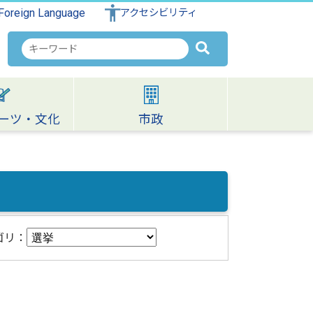
Foreign Language
アクセシビリティ
検
索
キ
ー
ワ
ーツ・文化
市政
ー
ド
ゴリ：