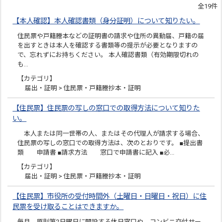
全19件
【本人確認】本人確認書類（身分証明）について知りたい。
住民票や戸籍謄本などの証明書の請求や住所の異動届、戸籍の届
を出すときは本人を確認する書類等の提示が必要となりますの
で、忘れずにお持ちください。 本人確認書類（有効期限切れの
も…
【カテゴリ】
届出・証明 > 住民票・戸籍謄抄本・証明
【住民票】住民票の写しの窓口での取得方法について知りた
い。
本人または同一世帯の人、またはその代理人が請求する場合、
住民票の写しの窓口での取得方法は、次のとおりです。 ■提出書
類 申請書 ■請求方法 窓口で申請書に記入 ■必…
【カテゴリ】
届出・証明 > 住民票・戸籍謄抄本・証明
【住民票】市役所の受付時間外（土曜日・日曜日・祝日）に住
民票を受け取ることはできますか。
毎月、原則第2日曜日に開設する休日窓口や、コンビニ交付サー