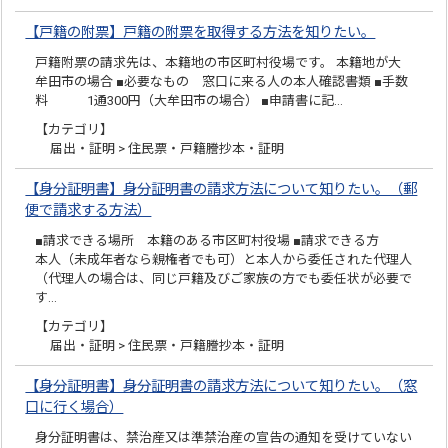
【戸籍の附票】戸籍の附票を取得する方法を知りたい。
戸籍附票の請求先は、本籍地の市区町村役場です。 本籍地が大
牟田市の場合 ■必要なもの 窓口に来る人の本人確認書類 ■手数
料 1通300円（大牟田市の場合） ■申請書に記…
【カテゴリ】
届出・証明 > 住民票・戸籍謄抄本・証明
【身分証明書】身分証明書の請求方法について知りたい。（郵
便で請求する方法）
■請求できる場所 本籍のある市区町村役場 ■請求できる方
本人（未成年者なら親権者でも可）と本人から委任された代理人
（代理人の場合は、同じ戸籍及びご家族の方でも委任状が必要で
す…
【カテゴリ】
届出・証明 > 住民票・戸籍謄抄本・証明
【身分証明書】身分証明書の請求方法について知りたい。（窓
口に行く場合）
身分証明書は、禁治産又は準禁治産の宣告の通知を受けていない