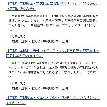
【戸籍】戸籍謄本・戸籍抄本等の取得方法について知りたい。
（窓口に行く場合）
戸籍謄本（全部事項証明）・抄本（個人事項証明）等の取得方
法は、次のとおりです。本籍地を所管する市役所市民課に請求し
てください。 戸籍謄本・抄本の請求ができるのは、原則とし
て、…
【カテゴリ】
届出・証明 > 住民票・戸籍謄抄本・証明
【戸籍】本籍地は市外ですが、住んでいる市役所で戸籍謄本・
戸籍抄本が取れますか。
令和6年3月1日から顔写真のついた身分証（免許証、マイナン
バーカードなど）があれば、本人及び直系の親族の戸籍謄本のみ
はどこの市区町村役場でも取れるようになりました。 それ以
外…
【カテゴリ】
届出・証明 > 住民票・戸籍謄抄本・証明
【戸籍】戸籍謄本・抄本などの郵送（郵便）請求の方法につい
て知りたい。