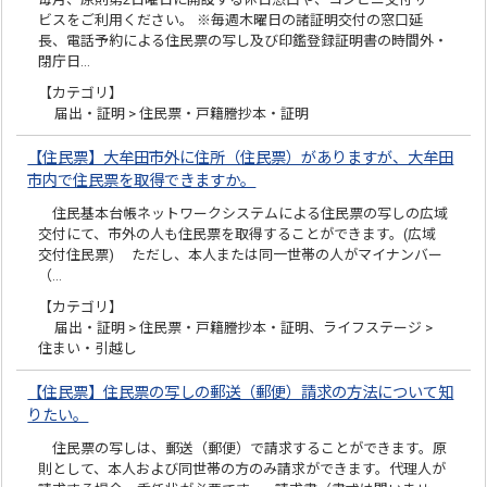
ビスをご利用ください。 ※毎週木曜日の諸証明交付の窓口延
長、電話予約による住民票の写し及び印鑑登録証明書の時間外・
閉庁日…
【カテゴリ】
届出・証明 > 住民票・戸籍謄抄本・証明
【住民票】大牟田市外に住所（住民票）がありますが、大牟田
市内で住民票を取得できますか。
住民基本台帳ネットワークシステムによる住民票の写しの広域
交付にて、市外の人も住民票を取得することができます。(広域
交付住民票) ただし、本人または同一世帯の人がマイナンバー
（…
【カテゴリ】
届出・証明 > 住民票・戸籍謄抄本・証明、ライフステージ >
住まい・引越し
【住民票】住民票の写しの郵送（郵便）請求の方法について知
りたい。
住民票の写しは、郵送（郵便）で請求することができます。原
則として、本人および同世帯の方のみ請求ができます。代理人が