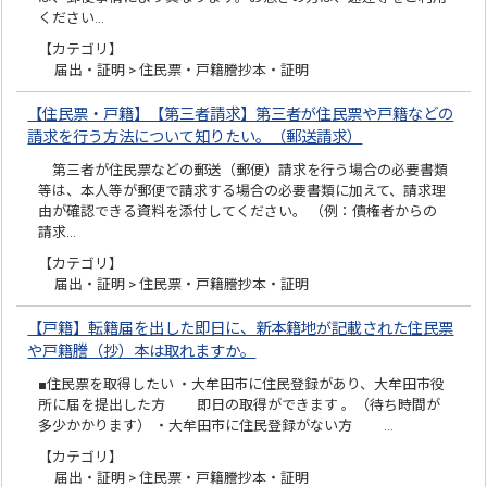
ください…
【カテゴリ】
届出・証明 > 住民票・戸籍謄抄本・証明
【住民票・戸籍】【第三者請求】第三者が住民票や戸籍などの
請求を行う方法について知りたい。（郵送請求）
第三者が住民票などの郵送（郵便）請求を行う場合の必要書類
等は、本人等が郵便で請求する場合の必要書類に加えて、請求理
由が確認できる資料を添付してください。 （例：債権者からの
請求…
【カテゴリ】
届出・証明 > 住民票・戸籍謄抄本・証明
【戸籍】転籍届を出した即日に、新本籍地が記載された住民票
や戸籍謄（抄）本は取れますか。
■住民票を取得したい ・大牟田市に住民登録があり、大牟田市役
所に届を提出した方 即日の取得ができます 。（待ち時間が
多少かかります） ・大牟田市に住民登録がない方 …
【カテゴリ】
届出・証明 > 住民票・戸籍謄抄本・証明