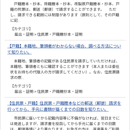
戸籍謄本・抄本、除籍謄本・抄本、改製原戸籍謄本・抄本、戸
籍の附票は、郵送（郵便）で請求することができます。 ただ
し、請求できる範囲には制限があります（原則として、その戸籍
に記…
【カテゴリ】
届出・証明 > 住民票・戸籍謄抄本・証明
【戸籍】本籍地、筆頭者がわからない場合、調べる方法につい
て知りたい。
本籍地、筆頭者の記載がある住民票を請求していただければ、
本籍地、筆頭者ともに確認することができます（本人または委任
状をお持ちの代理人の方が請求してください）。なお、住民票請
求の際…
【カテゴリ】
届出・証明 > 住民票・戸籍謄抄本・証明
【住民票・戸籍】住民票・戸籍謄本などの郵送（郵便）請求を
行ってから、手元に書類が届くまでの日数を知りたい。
市民課に届いてから記載内容等に不備がなければ、翌日までに
は発送しますが、請求書を投函してから手元に届くまでの日数
は、郵便事情により異なります。お急ぎの方は、速達等をご利用