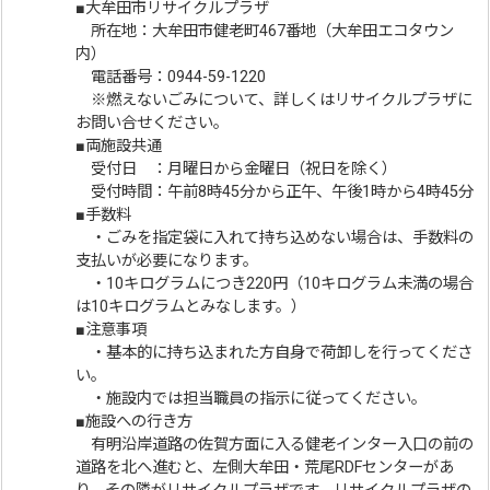
■大牟田市リサイクルプラザ
所在地：大牟田市健老町467番地（大牟田エコタウン
内）
電話番号：0944-59-1220
※燃えないごみについて、詳しくはリサイクルプラザに
お問い合せください。
■両施設共通
受付日 ：月曜日から金曜日（祝日を除く）
受付時間：午前8時45分から正午、午後1時から4時45分
■手数料
・ごみを指定袋に入れて持ち込めない場合は、手数料の
支払いが必要になります。
・10キログラムにつき220円（10キログラム未満の場合
は10キログラムとみなします。）
■注意事項
・基本的に持ち込まれた方自身で荷卸しを行ってくださ
い。
・施設内では担当職員の指示に従ってください。
■施設への行き方
有明沿岸道路の佐賀方面に入る健老インター入口の前の
道路を北へ進むと、左側大牟田・荒尾RDFセンターがあ