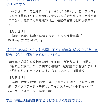
とは何ですか
みなさんの日常生活に「ウォーキング（歩く）」を「プラス」
して歩行量を増やし、継続して歩くことができるように支援する
とともに、健康づくり意識の向上と運動の習慣化を図る事業で
す。 …
【カテゴリ】
健康・医療、健康・医療 > ウォーキング推奨事業「＋
Walking（ﾌﾟﾗｽｳｫｰｷﾝｸﾞ）」
【子どもの病気・ケガ】夜間に子どもが急な病気やケガをした
場合、どこに相談したらいいですか。
福岡県小児救急医療相談電話 ＃8000 があります。 夜間の子
どもの急な病気、ケガに関する相談に、経験豊かな看護師または
小児科医がアドバイスします。 必要に応じて、夜間診療…
【カテゴリ】
消防・救急 > 救急・応急手当、子育て > 乳幼児、子育て > 医
療、ライフステージ > 子育て、ライフステージ > 小学校・中学
校、ライフステージ > 健康・病気
学生消防団活動認証制度とはどのような制度ですか。