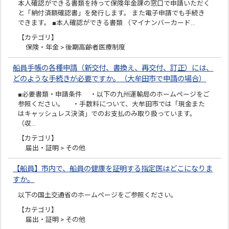
本人確認ができる書類を持って保険年金課の窓口で申請いただく
と「納付済額確認書」を発行します。 また電子申請でも手続き
できます。 ■本人確認ができる書類 （マイナンバーカード…
【カテゴリ】
保険・年金 > 後期高齢者医療制度
船員手帳の各種申請（新交付、書換え、再交付、訂正）には、
どのような手続きが必要ですか。（大牟田市で申請の場合）
■必要書類・申請条件 ・以下の九州運輸局のホームページをご
参照ください。 ・手数料について、大牟田市では「現金また
はキャッシュレス決済」でのお支払のみ取り扱っています。
（収…
【カテゴリ】
届出・証明 > その他
【船員】市内で、船員の健康を証明する指定医はどこになりま
すか。
以下の国土交通省のホームページをご参照ください。
【カテゴリ】
届出・証明 > その他