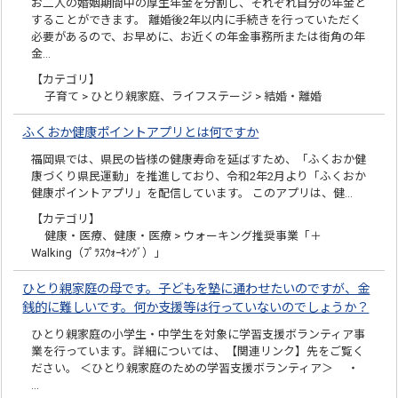
お二人の婚姻期間中の厚生年金を分割し、それぞれ自分の年金と
することができます。 離婚後2年以内に手続きを行っていただく
必要があるので、お早めに、お近くの年金事務所または街角の年
金…
【カテゴリ】
子育て > ひとり親家庭、ライフステージ > 結婚・離婚
ふくおか健康ポイントアプリとは何ですか
福岡県では、県民の皆様の健康寿命を延ばすため、「ふくおか健
康づくり県民運動」を推進しており、令和2年2月より「ふくおか
健康ポイントアプリ」を配信しています。 このアプリは、健…
【カテゴリ】
健康・医療、健康・医療 > ウォーキング推奨事業「＋
Walking（ﾌﾟﾗｽｳｫｰｷﾝｸﾞ）」
ひとり親家庭の母です。子どもを塾に通わせたいのですが、金
銭的に難しいです。何か支援等は行っていないのでしょうか？
ひとり親家庭の小学生・中学生を対象に学習支援ボランティア事
業を行っています。詳細については、【関連リンク】先をご覧く
ださい。 ＜ひとり親家庭のための学習支援ボランティア＞ ・
…