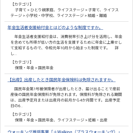
【カテゴリ】
子育て > ひとり親家庭、ライフステージ > 子育て、ライフス
テージ > 小学校・中学校、ライフステージ > 結婚・離婚
年金生活者支援給付金とはどのような制度ですか。
年金生活者支援給付金は、消費税率引き上げ分を活用し、年金
を含めても所得が低い方の生活を支援するために年金に上乗せし
て支給するもので、令和元年10月から始まった制度です。 詳
し…
【カテゴリ】
保険・年金 > 国民年金
【出産】出産したとき国民年金保険料は免除されますか。
国民年金第1号被保険者が出産したとき、届け出ることで産前
産後の国民年金保険料が免除されます。保険料が免除される期間
は、出産予定月または出産月の前月から4か月間です。出産予定
日の6…
【カテゴリ】
保険・年金 > 国民年金、ライフステージ > 妊娠・出産
ウォーキング推奨事業「＋Walking（プラスウォーキング）」