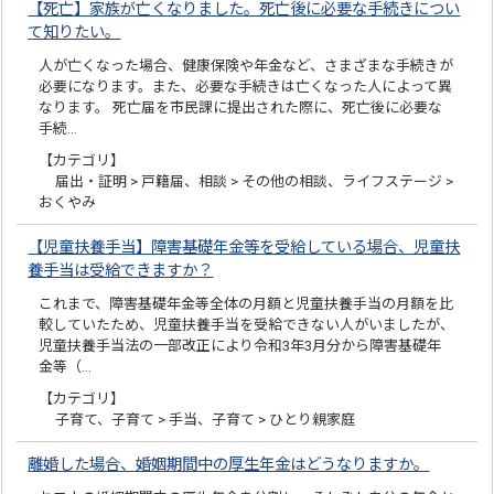
【死亡】家族が亡くなりました。死亡後に必要な手続きについ
て知りたい。
人が亡くなった場合、健康保険や年金など、さまざまな手続きが
必要になります。また、必要な手続きは亡くなった人によって異
なります。 死亡届を市民課に提出された際に、死亡後に必要な
手続…
【カテゴリ】
届出・証明 > 戸籍届、相談 > その他の相談、ライフステージ >
おくやみ
【児童扶養手当】障害基礎年金等を受給している場合、児童扶
養手当は受給できますか？
これまで、障害基礎年金等全体の月額と児童扶養手当の月額を比
較していたため、児童扶養手当を受給できない人がいましたが、
児童扶養手当法の一部改正により令和3年3月分から障害基礎年
金等（…
【カテゴリ】
子育て、子育て > 手当、子育て > ひとり親家庭
離婚した場合、婚姻期間中の厚生年金はどうなりますか。