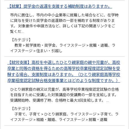
【就業】奨学金の返還を支援する補助制度はありますか。
市内に居住し、市内の中小企業等に就職した場合などに、在学時
に貸与を受けた奨学金の返還額の一部を補助する制度がありま
す。 対象要件や申請方法など、詳しくは下記の関連リンクをご
覧くだ…
【カテゴリ】
教育 > 就学援助・奨学金、ライフステージ > 就職・退職、ラ
イフステージ > 住まい・引越し
【就労支援】高校を中退したひとり親家庭の親や児童が、高校
卒業と同等の資格を得るための高等学校卒業程度認定試験を受
験する場合、支援制度はありますか。（ひとり親家庭高等学校
卒業程度認定試験合格支援事業とはどのような制度ですか。）
ひとり親家庭の親又は児童が、高等学校卒業程度認定試験の合格
を目指すために受講した対策講座の受講費の一部を支給します。
受講開始時、受講修了時、合格時と最大3回支給します。 …
【カテゴリ】
子育て、子育て > ひとり親家庭、ライフステージ > 子育て、ラ
イフステージ > 結婚・離婚、ライフステージ > 就職・退職