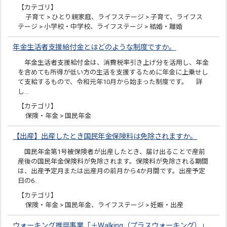
【カテゴリ】
子育て > ひとり親家庭、ライフステージ > 子育て、ライフス
テージ > 小学校・中学校、ライフステージ > 結婚・離婚
年金生活者支援給付金とはどのような制度ですか。
年金生活者支援給付金は、消費税率引き上げ分を活用し、年金
を含めても所得が低い方の生活を支援するために年金に上乗せし
て支給するもので、令和元年10月から始まった制度です。 詳
し…
【カテゴリ】
保険・年金 > 国民年金
【出産】出産したとき国民年金保険料は免除されますか。
国民年金第1号被保険者が出産したとき、届け出ることで産前
産後の国民年金保険料が免除されます。保険料が免除される期間
は、出産予定月または出産月の前月から4か月間です。出産予定
日の6…
【カテゴリ】
保険・年金 > 国民年金、ライフステージ > 妊娠・出産
ウォーキング推奨事業「＋Walking（プラスウォーキング）」