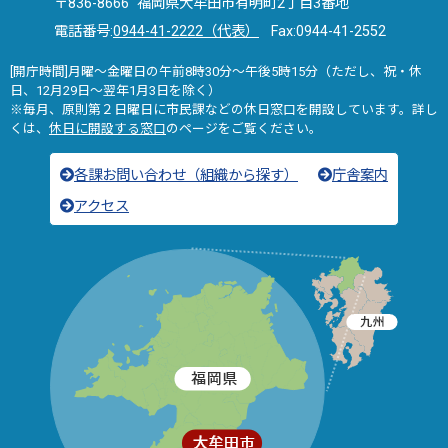
〒836-8666 福岡県大牟田市有明町2丁目3番地
電話番号:
0944-41-2222（代表）
Fax:0944-41-2552
[開庁時間]月曜～金曜日の午前8時30分～午後5時15分（ただし、祝・休
日、12月29日～翌年1月3日を除く）
※毎月、原則第２日曜日に市民課などの休日窓口を開設しています。詳し
くは、
休日に開設する窓口
のページをご覧ください。
各課お問い合わせ（組織から探す）
庁舎案内
アクセス