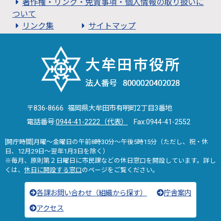
著作権・リンク・免責事項・個人情報の取り扱いに
ついて
リンク集
サイトマップ
〒836-8666 福岡県大牟田市有明町2丁目3番地
電話番号:
0944-41-2222（代表）
Fax:0944-41-2552
[開庁時間]月曜～金曜日の午前8時30分～午後5時15分（ただし、祝・休
日、12月29日～翌年1月3日を除く）
※毎月、原則第２日曜日に市民課などの休日窓口を開設しています。詳し
くは、
休日に開設する窓口
のページをご覧ください。
各課お問い合わせ（組織から探す）
庁舎案内
アクセス