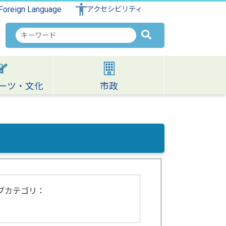
Foreign Language
アクセシビリティ
検
索
キ
ー
ワ
ーツ・文化
市政
ー
ド
ブカテゴリ：