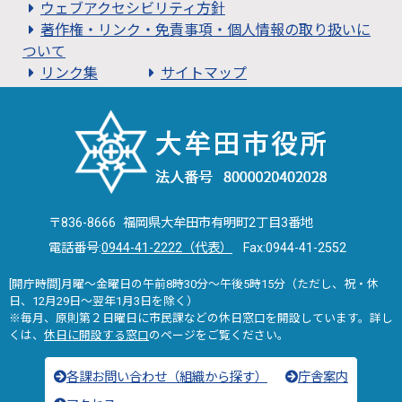
ウェブアクセシビリティ方針
著作権・リンク・免責事項・個人情報の取り扱いに
ついて
リンク集
サイトマップ
〒836-8666 福岡県大牟田市有明町2丁目3番地
電話番号:
0944-41-2222（代表）
Fax:0944-41-2552
[開庁時間]月曜～金曜日の午前8時30分～午後5時15分（ただし、祝・休
日、12月29日～翌年1月3日を除く）
※毎月、原則第２日曜日に市民課などの休日窓口を開設しています。詳し
くは、
休日に開設する窓口
のページをご覧ください。
各課お問い合わせ（組織から探す）
庁舎案内