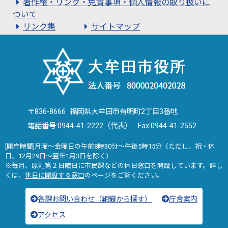
著作権・リンク・免責事項・個人情報の取り扱いに
ついて
リンク集
サイトマップ
〒836-8666 福岡県大牟田市有明町2丁目3番地
電話番号:
0944-41-2222（代表）
Fax:0944-41-2552
[開庁時間]月曜～金曜日の午前8時30分～午後5時15分（ただし、祝・休
日、12月29日～翌年1月3日を除く）
※毎月、原則第２日曜日に市民課などの休日窓口を開設しています。詳し
くは、
休日に開設する窓口
のページをご覧ください。
各課お問い合わせ（組織から探す）
庁舎案内
アクセス