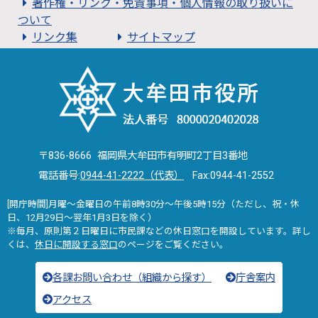
著作権・リンク・免責事項・個人情報の取り扱いに
ついて
リンク集
サイトマップ
〒836-8666 福岡県大牟田市有明町2丁目3番地
電話番号:
0944-41-2222（代表）
Fax:0944-41-2552
[開庁時間]月曜～金曜日の午前8時30分～午後5時15分（ただし、祝・休
日、12月29日～翌年1月3日を除く）
※毎月、原則第２日曜日に市民課などの休日窓口を開設しています。詳し
くは、
休日に開設する窓口
のページをご覧ください。
各課お問い合わせ（組織から探す）
庁舎案内
アクセス