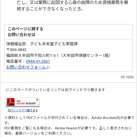
亡し、又は業務に起因する心身の故障のため資格業務を継
続することができなくなったとき。
このページに関する
お問い合わせは
保健福祉部 子ども未来室子ども家庭課
〒836-0843
福岡県大牟田市不知火町1-5-1（大牟田市保健センター1階）
電話番号：
0944-41-2661
お問い合わせフォーム
（ID:1026）
このマークがついているリンクは別ウインドウで開きます
別ウィンドウで開きます
※資料としてPDFファイルが添付されている場合は、
Adobe Acrobat(R)
が必要で
す。
PDF書類をご覧になる場合は、
Adobe Reader
が必要です。正しく表示されない
場合、最新バージョンをご利用ください。