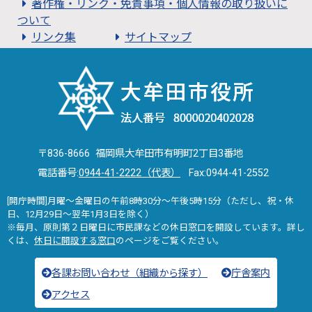
著作権・リンク・免責事項・個人情報の取り扱いに
ついて
リンク集
サイトマップ
〒836-8666 福岡県大牟田市有明町2丁目3番地
電話番号:
0944-41-2222（代表）
Fax:0944-41-2552
[開庁時間]月曜～金曜日の午前8時30分～午後5時15分（ただし、祝・休
日、12月29日～翌年1月3日を除く）
※毎月、原則第２日曜日に市民課などの休日窓口を開設しています。詳し
くは、
休日に開設する窓口
のページをご覧ください。
各課お問い合わせ（組織から探す）
庁舎案内
アクセス