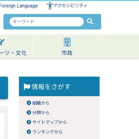
Foreign Language
アクセシビリティ
検
索
キ
ー
ワ
ーツ・文化
市政
ー
ド
情報をさがす
組織から
分類から
サイトマップから
ランキングから