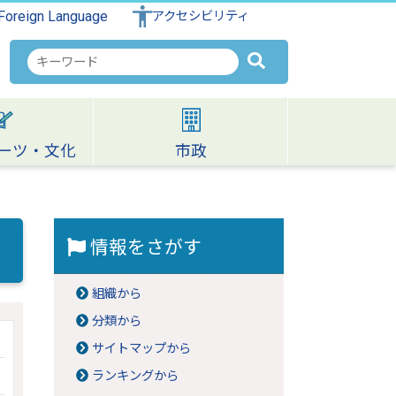
Foreign Language
アクセシビリティ
検
索
キ
ー
ワ
ーツ・文化
市政
ー
ド
情報をさがす
組織から
分類から
サイトマップから
ランキングから