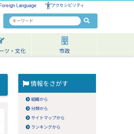
Foreign Language
アクセシビリティ
検
索
キ
ー
ワ
ーツ・文化
市政
ー
ド
情報をさがす
組織から
分類から
サイトマップから
ランキングから