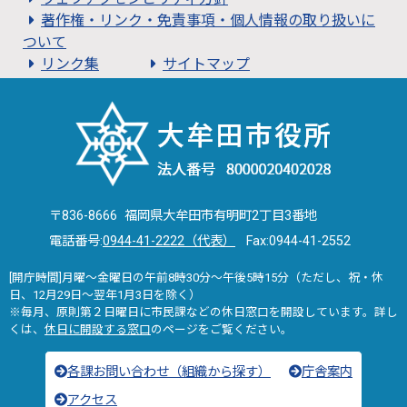
著作権・リンク・免責事項・個人情報の取り扱いに
ついて
リンク集
サイトマップ
〒836-8666 福岡県大牟田市有明町2丁目3番地
電話番号:
0944-41-2222（代表）
Fax:0944-41-2552
[開庁時間]月曜～金曜日の午前8時30分～午後5時15分（ただし、祝・休
日、12月29日～翌年1月3日を除く）
※毎月、原則第２日曜日に市民課などの休日窓口を開設しています。詳し
くは、
休日に開設する窓口
のページをご覧ください。
各課お問い合わせ（組織から探す）
庁舎案内
アクセス