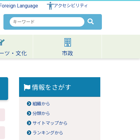
Foreign Language
アクセシビリティ
検
索
キ
ー
ワ
ーツ・文化
市政
ー
ド
情報をさがす
組織から
分類から
サイトマップから
ランキングから