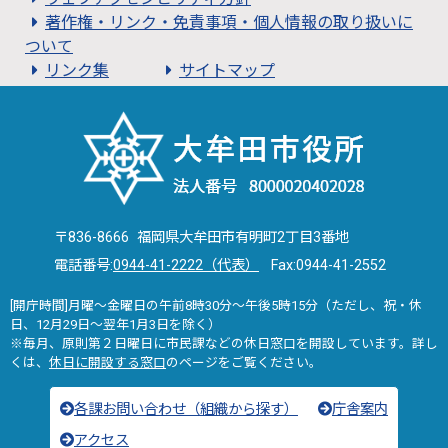
著作権・リンク・免責事項・個人情報の取り扱いに
ついて
リンク集
サイトマップ
〒836-8666 福岡県大牟田市有明町2丁目3番地
電話番号:
0944-41-2222（代表）
Fax:0944-41-2552
[開庁時間]月曜～金曜日の午前8時30分～午後5時15分（ただし、祝・休
日、12月29日～翌年1月3日を除く）
※毎月、原則第２日曜日に市民課などの休日窓口を開設しています。詳し
くは、
休日に開設する窓口
のページをご覧ください。
各課お問い合わせ（組織から探す）
庁舎案内
アクセス