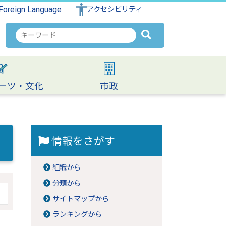
Foreign Language
アクセシビリティ
検
索
キ
ー
ワ
ーツ・文化
市政
ー
ド
情報をさがす
組織から
分類から
サイトマップから
ランキングから