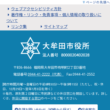
ページの先頭へ
ウェブアクセシビリティ方針
著作権・リンク・免責事項・個人情報の取り扱いに
ついて
リンク集
サイトマップ
〒836-8666 福岡県大牟田市有明町2丁目3番地
電話番号:
0944-41-2222（代表）
Fax:0944-41-2552
[開庁時間]月曜～金曜日の午前8時30分～午後5時15分（ただし、祝・休
日、12月29日～翌年1月3日を除く）
※毎月、原則第２日曜日に市民課などの休日窓口を開設しています。詳し
くは、
休日に開設する窓口
のページをご覧ください。
各課お問い合わせ（組織から探す）
庁舎案内