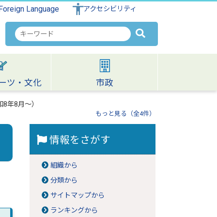
Foreign Language
アクセシビリティ
検
索
キ
ー
ワ
ーツ・文化
市政
ー
ド
8年8月～）
もっと見る（全4件）
情報をさがす
組織から
分類から
サイトマップから
ランキングから